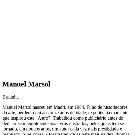
Manuel Marsol
Espanha
Manuel Marsol nasceu em Madri, em 1984. Filho de historiadores
da arte, perdeu o pai aos onze anos de idade, experiência marcante
que inspirou este "Astro". Trabalhou como publicitário antes de
dedicar-se integralmente aos livros ilustrados, pelos quais tem se
tornado, em poucos anos, um autor cada vez mais prestigiado e
premiado. Suas obras já foram traduzidas para mais de dez idiomas,