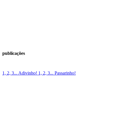
publicações
1, 2, 3... Adivinho! 1, 2, 3... Passarinho!